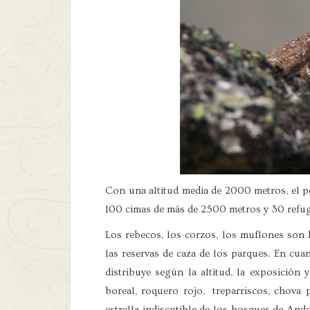
Con una altitud media de 2000 metros, el p
100 cimas de más de 2500 metros y 30 refu
Los rebecos, los corzos, los muflones son h
las reservas de caza de los parques. En cua
distribuye según la altitud, la exposición 
boreal, roquero rojo, treparriscos, chova p
estrella indiscutible de los bosques de Ando