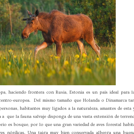
opa, haciendo frontera con Rusia, Estonia es un país ideal para l
 centro-europea. Del mismo tamaño que Holanda o Dinamarca ta
ersonas, habitantes muy ligados a la naturaleza, amantes de esta 
 a que la fauna salvaje disponga de una vasta extensión de terren
orio es bosque, por lo que una gran variedad de aves forestal habit
aves nórdicas. Una taiga muy bien conservada alberga una buen