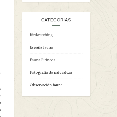
CATEGORIAS
Birdwatching
España fauna
Fauna Pirineos
,
Fotografía de naturaleza
Observación fauna
s
e
o
a
e