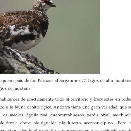
equeño país de los Pirineos alberga unos 70 lagos de alta montaña
gios de montaña!
abitantes de prácticamente todo el territorio y frecuentes en toda
nto a la fauna ornitológica, Andorra tiene una gran variedad, que s
y los medios: águila real, quebrantahuesos, perdiz nival, mochuel
iquirroja, chova piquigualda, piquituerto, acentor alpino… Pero l
rra sigue siendo el urogallo, que presenta en este territorio una d