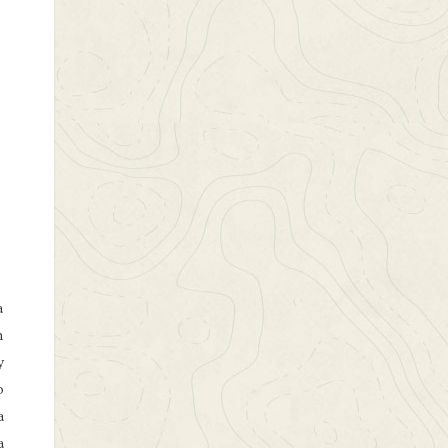
a
n
y
o
a
a