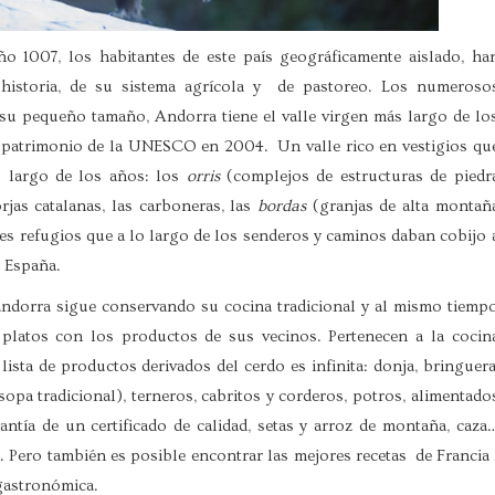
ño 1007, los habitantes de este país geográficamente aislado, ha
 historia, de su sistema agrícola y de pastoreo. Los numeroso
de su pequeño tamaño, Andorra tiene el valle virgen más largo de lo
mo patrimonio de la UNESCO en 2004. Un valle rico en vestigios qu
 largo de los años: los
orris
(complejos de estructuras de piedr
rjas catalanas, las carboneras, las
bordas
(granjas de alta montañ
les refugios que a lo largo de los senderos y caminos daban cobijo 
a España.
andorra sigue conservando su cocina tradicional y al mismo tiemp
platos con los productos de sus vecinos. Pertenecen a la cocin
lista de productos derivados del cerdo es infinita: donja, bringuera
sopa tradicional), terneros, cabritos y corderos, potros, alimentado
ntía de un certificado de calidad, setas y arroz de montaña, caza
. Pero también es posible encontrar las mejores recetas de Francia 
gastronómica.