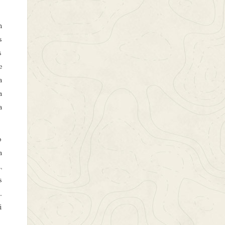
n
s
s
e
a
a
a
o
a
,
s
…
i