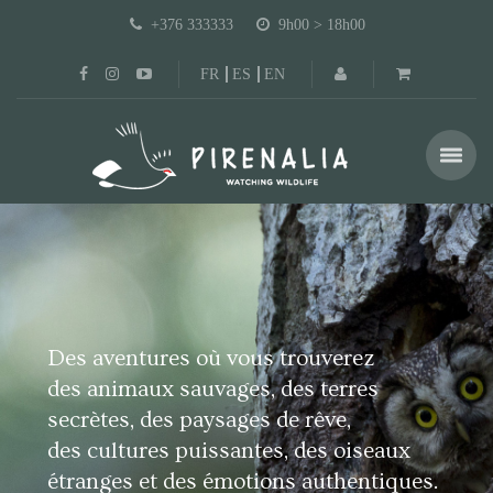
+376 333333
9h00 > 18h00
FR
ES
EN
Des aventures où vous trouverez
des animaux sauvages, des terres
secrètes, des paysages de rêve,
des cultures puissantes, des oiseaux
étranges et des émotions authentiques.