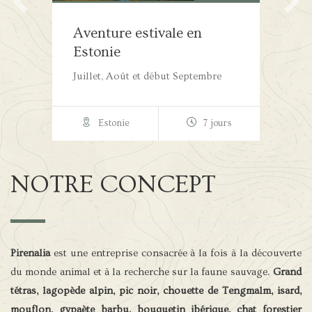
e
Aventure estivale en
S
Estonie
m
Juillet, Août et début Septembre
Du
rs
Estonie
7 jours
NOTRE CONCEPT
Pirenalia
est une entreprise consacrée à la fois à la découverte
du monde animal et à la recherche sur la faune sauvage.
Grand
tétras, lagopède alpin, pic noir, chouette de Tengmalm, isard,
mouflon, gypaète barbu, bouquetin ibérique, chat forestier