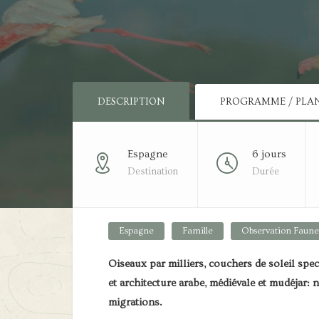
DESCRIPTION
PROGRAMME / PLA
Espagne
6 jours
Destination
Durée
Espagne
Famille
Observation Faune
Oiseaux par milliers, couchers de soleil spect
et architecture arabe, médiévale et mudéjar:
migrations.