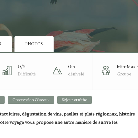
N
PHOTOS
0/5
0m
Min-Max 
Difficulté
dénivelé
Groupe
Observation Oiseaux
Séjour ornitho
aculaires, dégustation de vins, paellas et plats régionaux, histoire
 notre voyage vous propose une autre manière de suivre les