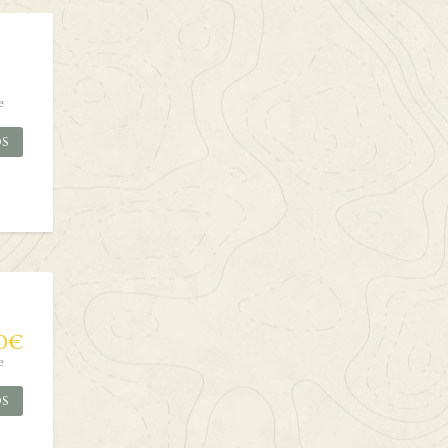
e
OS
0
€
e
OS