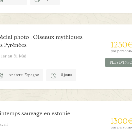
4/5
écial photo : Oiseaux mythiques
1250
s Pyrénées
par personn
 1er au 31 Mai
PLUS D'INF
Andorre, Espagne
6 jours
1/5
intemps sauvage en estonie
1300
avril
par personn