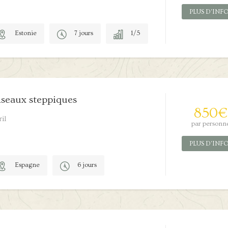
PLUS D'INF
Estonie
7 jours
1/5
seaux steppiques
850
€
il
par personn
PLUS D'INF
Espagne
6 jours
0/5