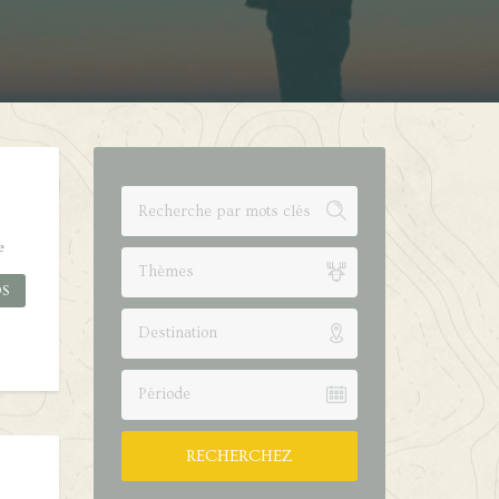
e
Thèmes
OS
Destination
Période
RECHERCHEZ