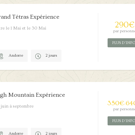
and Tétras Expérience
290
€
re le 1 Mai et le 30 Mai
par personn
PLUS D'INF
Andorre
2 jours
1/5
gh Mountain Expérience
350
€
64
–
 juin à septembre
par personn
PLUS D'INF
Andorre
2 jours