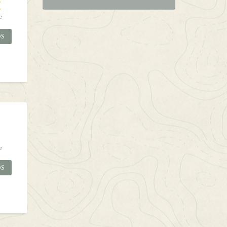
€
e
OS
e
OS