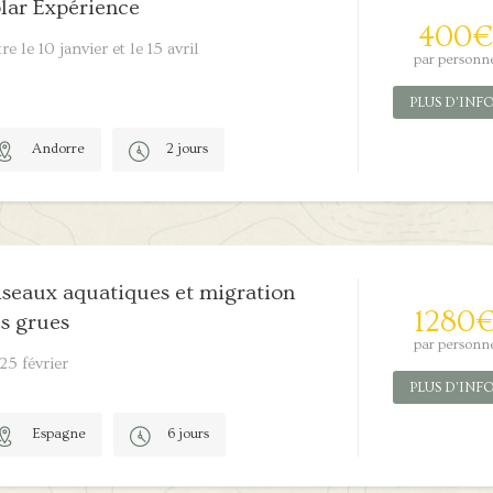
lar Expérience
400
€
re le 10 janvier et le 15 avril
par personn
PLUS D'INF
Andorre
2 jours
5/5
seaux aquatiques et migration
1280
s grues
par personn
25 février
PLUS D'INF
Espagne
6 jours
0/5