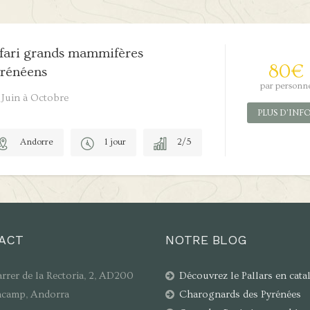
fari grands mammifères
80
€
rénéens
par personn
 Juin à Octobre
PLUS D'INF
Andorre
1 jour
2/5
ACT
NOTRE BLOG
rrer de la Rectoria, 2, AD200
Découvrez le Pallars en cat
camp, Andorra
Charognards des Pyrénées