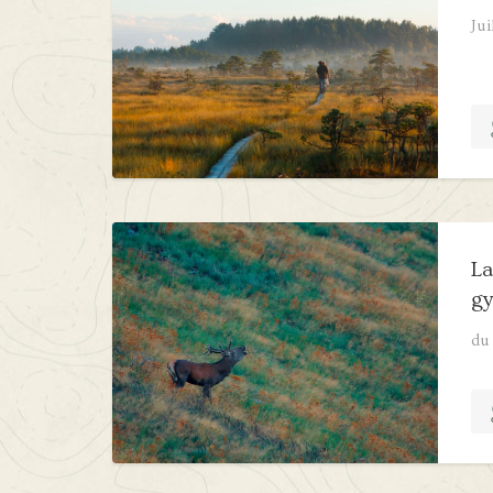
Jui
La
gy
du