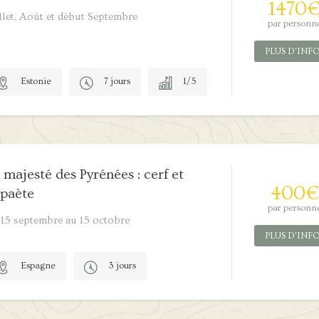
1470
llet, Août et début Septembre
par personn
PLUS D'INF
Estonie
7 jours
1/5
 majesté des Pyrénées : cerf et
400
€
paète
par personn
 15 septembre au 15 octobre
PLUS D'INF
Espagne
3 jours
0/5