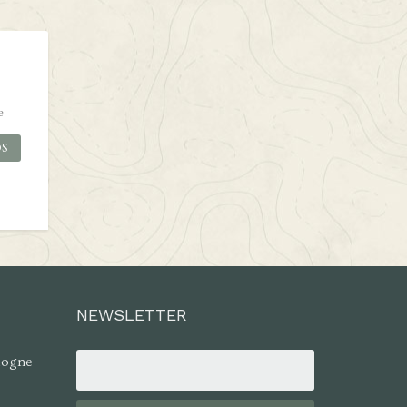
e
OS
NEWSLETTER
alogne