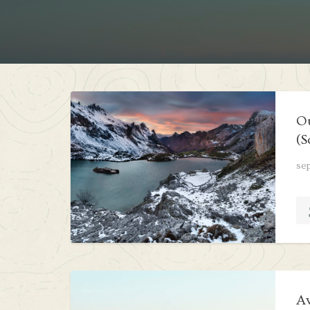
Ou
(S
se
Av