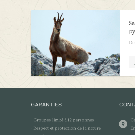
Sa
py
De
GARANTIES
CONT
- Groupes limité à 12 personnes
Ca
- Respect et protection de la nature
En