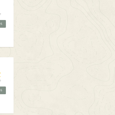
e
OS
€
e
OS