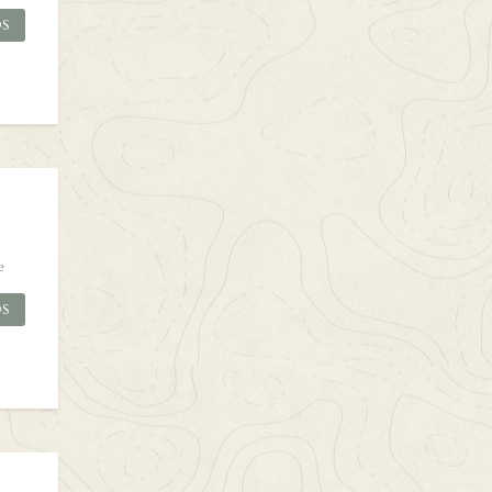
OS
e
OS