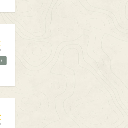
€
e
OS
€
e