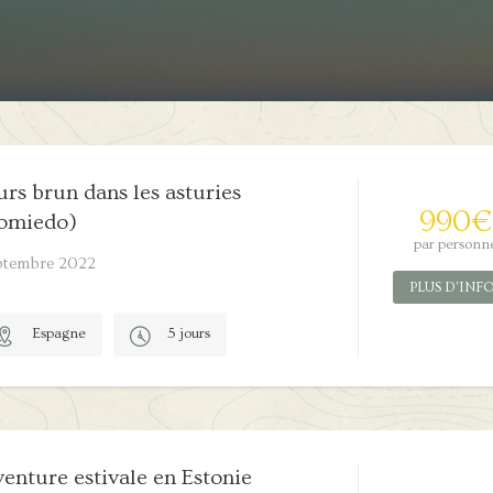
rs brun dans les asturies
990
€
omiedo)
par personn
ptembre 2022
PLUS D'INF
Espagne
5 jours
2/5
enture estivale en Estonie