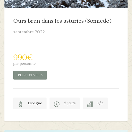
Ours brun dans les asturies (Somiedo)
septembre 2022
990
€
par personne
PLUS D'INFOS
Espagne
5 jours
2/5