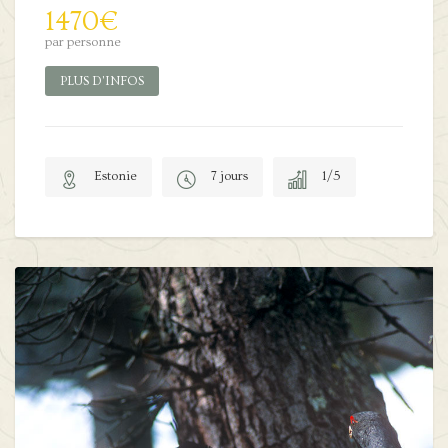
1470
€
par personne
PLUS D'INFOS
Estonie
7 jours
1/5