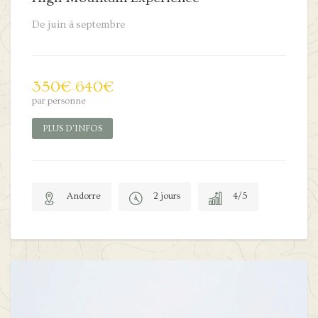
De juin à septembre
350
€
640
€
–
par personne
PLUS D'INFOS
Andorre
2 jours
4/5