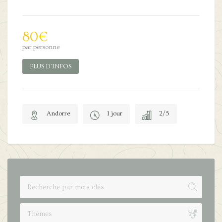
80
€
par personne
PLUS D'INFOS
Andorre
1 jour
2/5
Thèmes