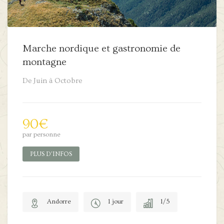
Marche nordique et gastronomie de
montagne
De Juin à Octobre
90
€
par personne
PLUS D'INFOS
Andorre
1 jour
1/5